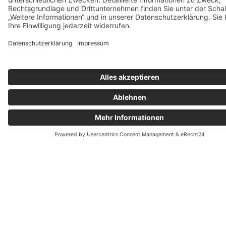
Durch unser erfahrenes Narkoseteam bieten wir Ihnen die
Möglichkeit, zahnärztliche Behandlungen im Schlaf
durchführen zu lassen.
Bei uns kommen modernste Narkosemittel zum Einsatz, die
dem Patienten höchste Sicherheit bieten.
BEHANDLUNGEN MIT
LOKALANÄSTHESIE
Zahnbehandlungen in ruhigen, angenehm gestalteten und
klimatisierten Praxisräumen können auf Wunsch und bei
Bedarf unterstützt werden
durch die Einnahme von oralen
Sedativa.